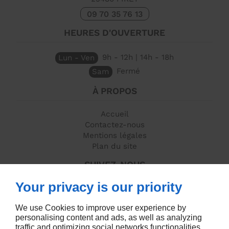
09 70 35 76 13
HEURES D'OUVERTURE
Lun - Ven
9h - 12h | 14h - 18h
Sam
Fermé
À PROPOS
Accueil
Contactez-nous
Mentions légales
Plan du site
SUIVEZ-NOUS
Your privacy is our priority
We use Cookies to improve user experience by
personalising content and ads, as well as analyzing
traffic and optimizing social networks functionalities.