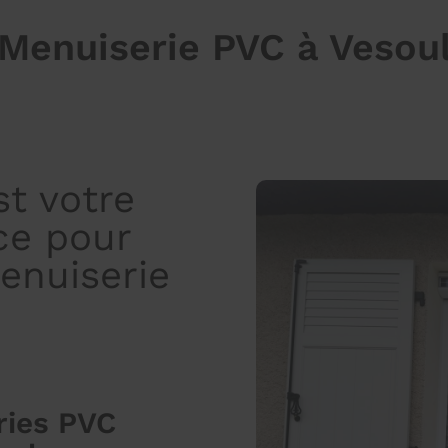
Menuiserie PVC à Vesou
t votre
ce pour
enuiserie
ries PVC