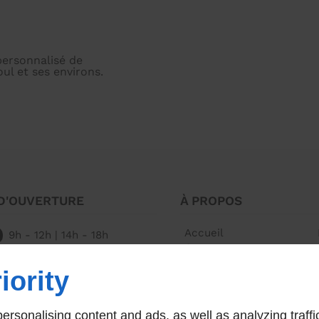
personnalisé de
ul et ses environs.
D'OUVERTURE
À PROPOS
Accueil
9h - 12h | 14h - 18h
Contactez-nous
rmé
iority
rsonalising content and ads, as well as analyzing traffi