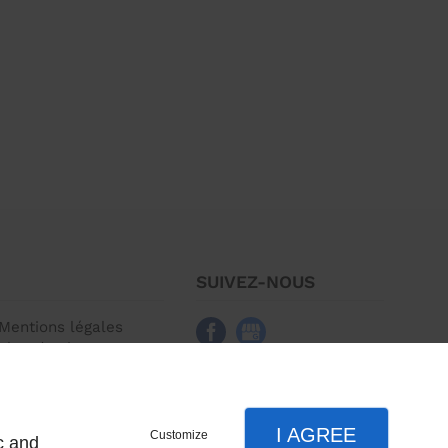
SUIVEZ-NOUS
Mentions légales
Plan du site
I AGREE
Customize
c and