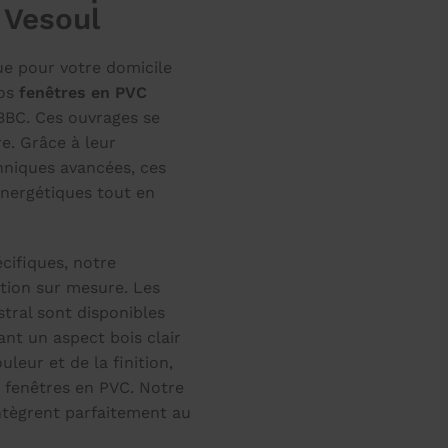
 Vesoul
ue pour votre domicile
nos
fenêtres en PVC
BBC. Ces ouvrages se
e. Grâce à leur
hniques avancées, ces
énergétiques tout en
cifiques, notre
ation sur mesure. Les
tral sont disponibles
ant un aspect bois clair
leur et de la finition,
 fenêtres en PVC. Notre
intègrent parfaitement au