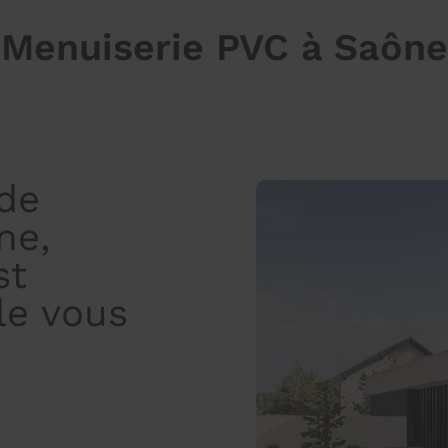
Menuiserie PVC à Saône
 de
ne,
st
lle vous