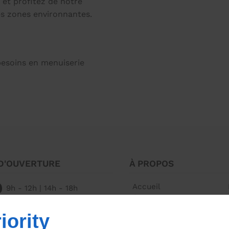
 et profitez de notre
es zones environnantes.
esoins en menuiserie
D'OUVERTURE
À PROPOS
Accueil
9h - 12h | 14h - 18h
Contactez-nous
rmé
iority