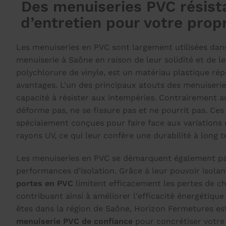
Des menuiseries PVC résista
d’entretien pour votre prop
Les menuiseries en PVC sont largement utilisées dans 
menuiserie à Saône en raison de leur solidité et de le
polychlorure de vinyle, est un matériau plastique r
avantages. L'un des principaux atouts des menuiserie
capacité à résister aux intempéries. Contrairement au
déforme pas, ne se fissure pas et ne pourrit pas. Ce
spécialement conçues pour faire face aux variations
rayons UV, ce qui leur confère une durabilité à long 
Les menuiseries en PVC se démarquent également par
performances d'isolation. Grâce à leur pouvoir isolan
portes en PVC
limitent efficacement les pertes de ch
contribuant ainsi à améliorer l'efficacité énergétique
êtes dans la région de Saône, Horizon Fermetures est
menuiserie PVC de confiance
pour concrétiser votre 